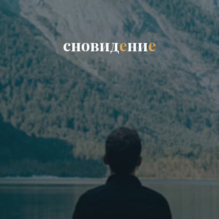
с
н
о
в
и
д
е
н
и
е