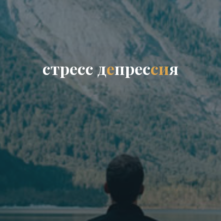
с
т
р
е
с
с
д
е
п
р
е
с
с
и
я