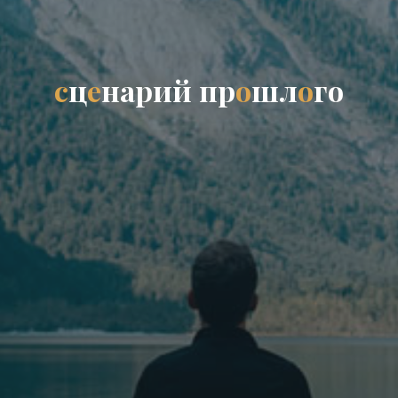
с
ц
е
н
а
р
и
й
п
р
о
ш
л
о
г
о