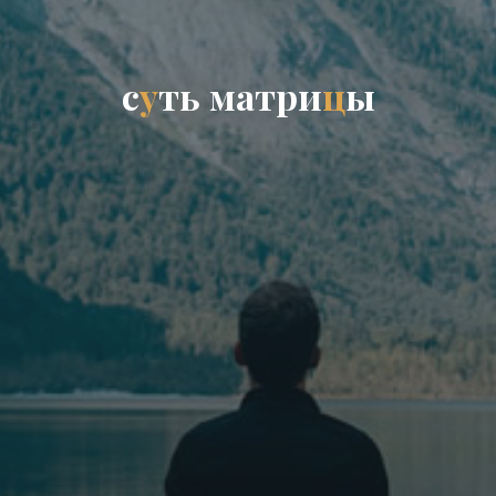
с
у
т
ь
м
а
т
р
и
ц
ы