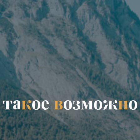
т
а
к
о
е
в
о
з
м
о
ж
н
о