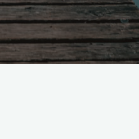
Поиск
з
к