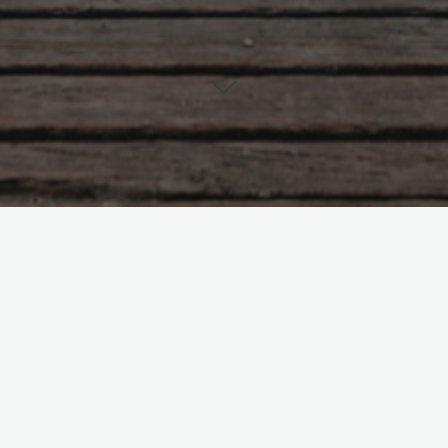
Вне пространства и времени
Боголюбова Ольга
20.02.2026
Однажды я шла на тренировку. Уже вышла и
автобуса и по знакомой аллее направлялась 