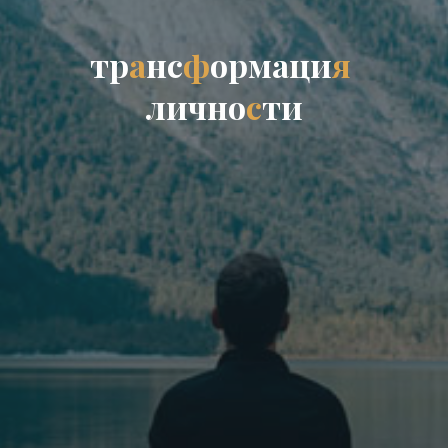
т
р
а
н
с
ф
о
р
м
а
ц
и
я
л
и
ч
н
о
с
т
и