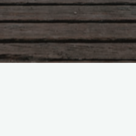
Техника исцеления
Фиолетовым Пламенем
Боголюбова Ольга
14.06.2017
Фиолетовое Пламя – это один из величайших, хот