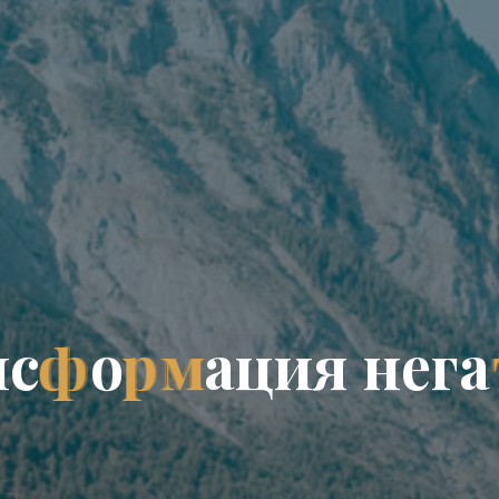
н
с
ф
о
р
м
а
ц
и
я
н
е
г
а