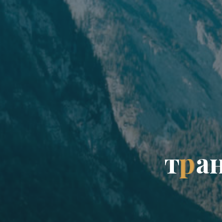
т
р
а