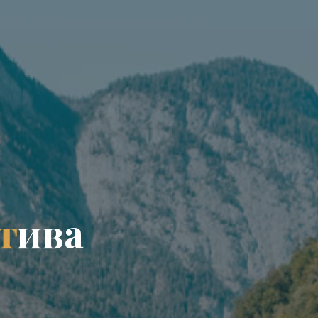
т
и
в
а