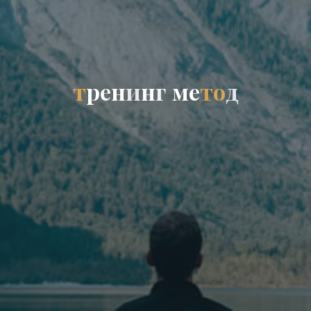
т
р
е
н
и
н
г
м
е
т
о
д