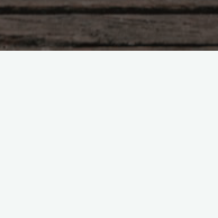
Просто о необъяснимом
Творец
Боголюбова Ольга
27.08.2015