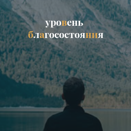
у
р
о
в
е
н
ь
б
л
а
г
о
с
о
с
т
о
я
н
и
я