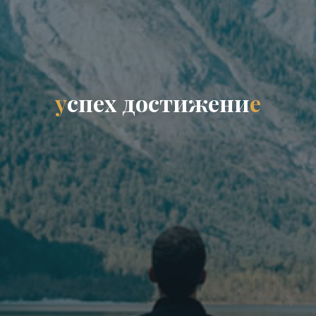
у
с
п
е
х
д
о
с
т
и
ж
е
н
и
е