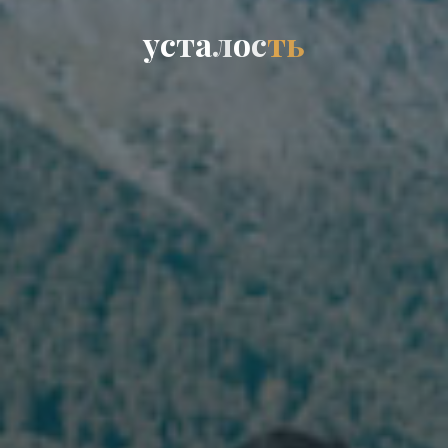
у
с
т
а
л
о
с
т
ь