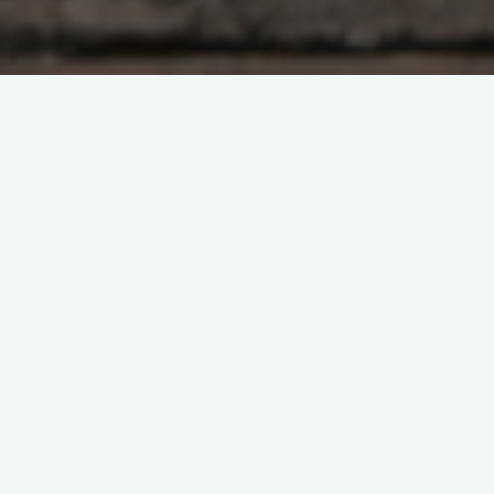
Насущное
Сыта по горло этим
саморазвитием
Боголюбова Ольга
20.10.2022