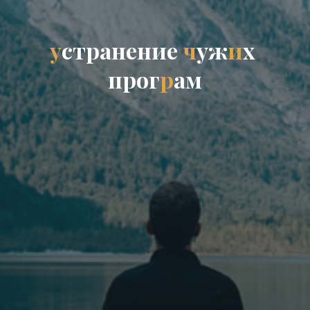
у
с
т
р
а
н
е
н
и
е
ч
у
ж
и
х
п
р
о
г
р
а
м