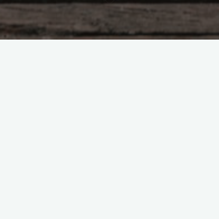
Насущное
Лист на стекле
Боголюбова Ольга
22.01.2016
Трансформация осознания конкретного