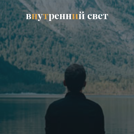
в
н
у
т
р
е
н
н
и
й
с
в
е
т