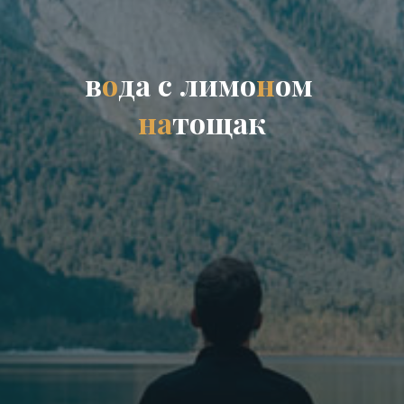
в
о
д
а
с
л
и
м
о
н
о
м
н
а
т
о
щ
а
к