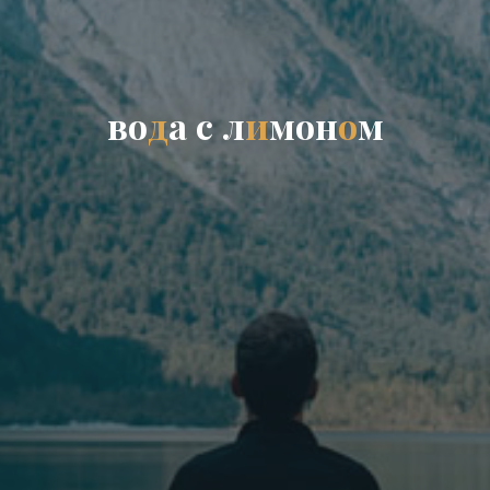
в
о
д
а
с
л
и
м
о
н
о
м