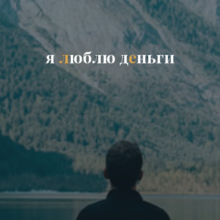
я
л
ю
б
л
ю
д
е
н
ь
г
и