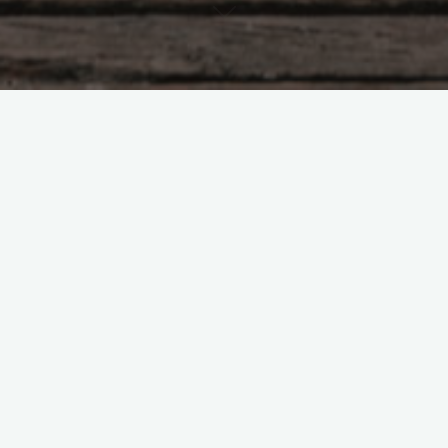
Насущное
Жертва обстоятельств…
Боголюбова Ольга
23.03.2017