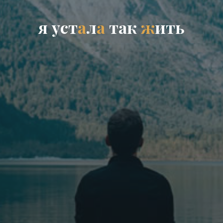
я
у
с
т
а
л
а
т
а
к
ж
и
т
ь