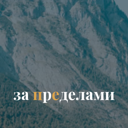
з
а
п
р
е
д
е
л
а
м
и