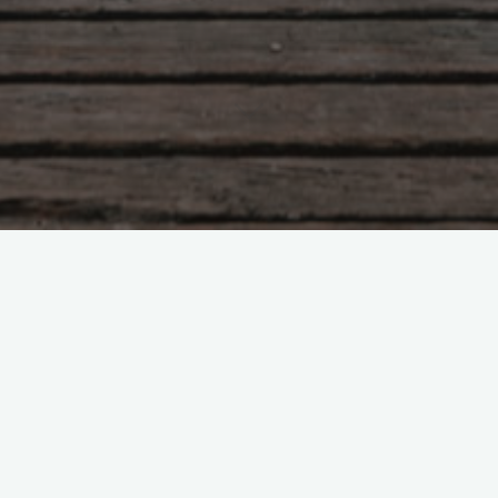
Конечная истина этого
дуального мира, изложенная
Богом
Боголюбова Ольга
20.03.2017