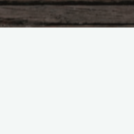
Насущное
Разрушая себя изнутри
Боголюбова Ольга
07.11.2020