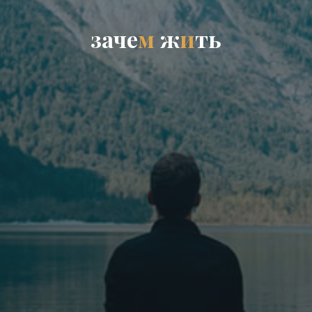
з
а
ч
е
м
ж
и
т
ь