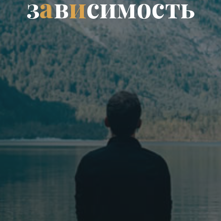
з
а
в
и
с
и
м
о
с
т
ь