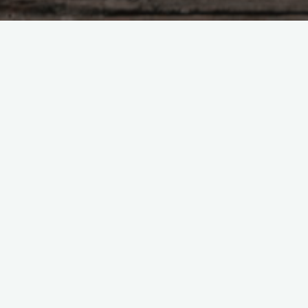
Много букв на тему сладкого.
Боголюбова Ольга
10.04.2025
Ну что же приветствую тебя, очередная попытк
отказаться от сладкого. Вчера посмотрел
интервью микробиолога, все-таки надо исключать
Я и сама это чувствую, были периоды, когда я п
несколько дней или даже недель была без сладкого
…