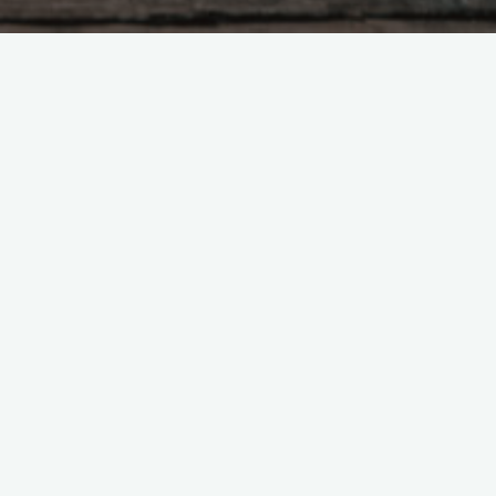
Поиск
а
а
.
о
,
ВКонтакте
Telegram