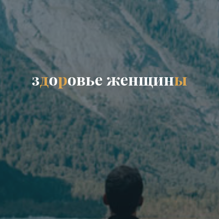
з
д
о
р
о
в
ь
е
ж
е
н
щ
и
н
ы