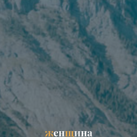
ж
е
н
щ
и
н
а