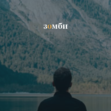
з
о
м
б
и