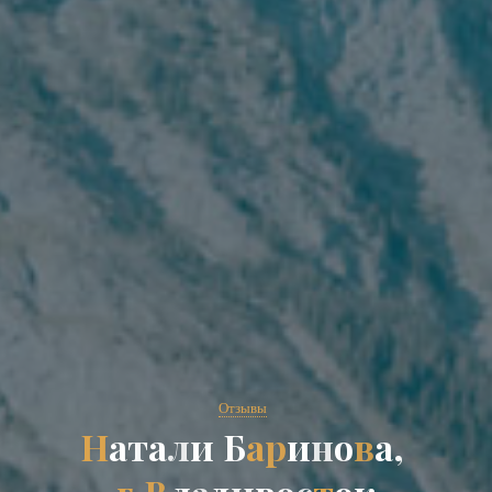
Отзывы
Н
а
т
а
л
и
Б
а
р
и
н
о
в
а
,