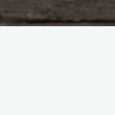
Я очень благодарна, Олечка. Что ты первая
откликнулась на мой зов. На меня уже даже одно
знакомство с Олей произвело впечатление…
будто…мы не расставались…, а не знакомились…
А когда она меня повела, то эта родственность
исчезла и превратилась в заботливую энергию…
текучую, теплую, спокоооооооойнуююю… И все
мое волнение улетучилось. От её уверенности.
Необычное воплощение… Я была глухой
девочкой…вернее, которая просто на время от
стресса оглохла, а потом решила никому не
говорить о возвращении слуха…и так и прожила