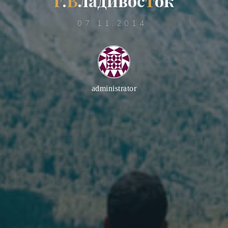
г
.
В
л
а
д
и
в
о
с
т
о
к
07.11.2014
administrator