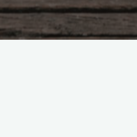
Прошла у Ольги психокоррекцию и погружение, в
том числе в прошлые жизни. Могу сказать с
уверенностью что меня к ней привели. Потому что
был такой момент в моем развитии, когда нужно
было срочно на тонком уровне распрощаться со
старыми аспектами моей жизни. Настоящей и
прошлых… Мне понравилась работа Ольги. Все
мои просьбы и чаяния были услышаны и учтены в
процессе работы. Очень четко и умело Ольга
направляла меня в моем путешествии, без лишних
рассуждений и фантазий. Поэтому в довольно