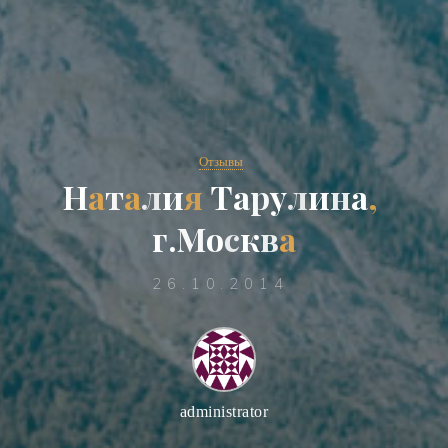
Отзывы
Н
а
т
а
л
и
я
Т
а
р
у
л
и
н
а
,
г
.
М
о
с
к
в
а
26.10.2014
administrator