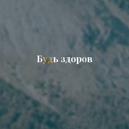
Б
у
д
ь
з
д
о
р
о
в