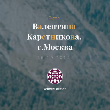
Отзывы
В
а
л
е
н
т
и
н
а
К
а
р
е
т
н
и
к
о
в
а
,
г
.
М
о
с
к
в
а
26.10.2014
administrator