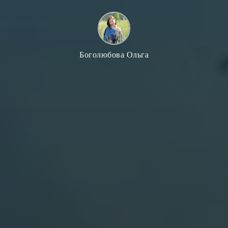
Боголюбова Ольга