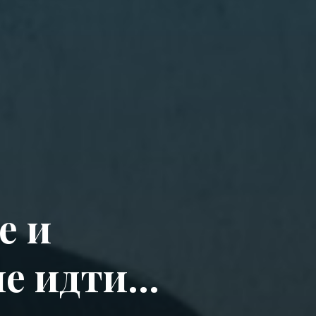
е
и
н
е
и
д
т
и
…