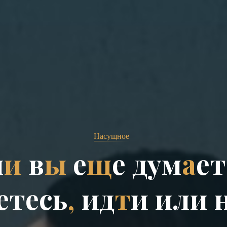
Насущное
л
и
в
ы
е
щ
е
д
у
м
а
е
т
е
т
е
с
ь
,
и
д
т
и
и
л
и