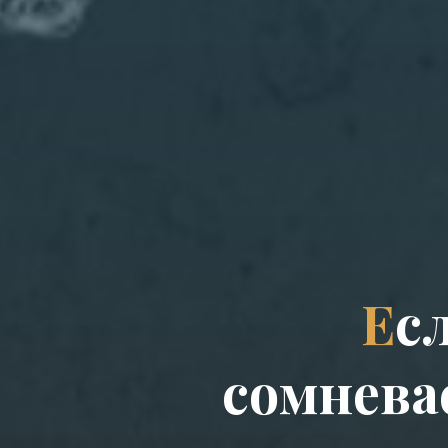
Е
с
с
о
м
н
е
в
а