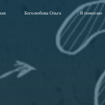
ная
Боголюбова Ольга
Я помогаю