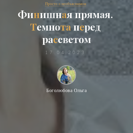
Просто о необъяснимом
Ф
и
н
и
ш
н
а
я
п
р
я
м
а
я
.
Т
е
м
н
о
т
а
п
е
р
е
д
р
а
с
с
в
е
т
о
м
17.04.2023
Боголюбова Ольга