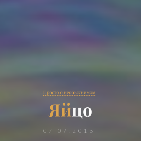
Просто о необъяснимом
Я
й
ц
о
07.07.2015