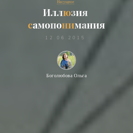
Насущное
И
л
л
ю
з
и
я
с
а
м
о
п
о
н
и
м
а
н
и
я
12.06.2015
Боголюбова Ольга