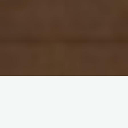
Есть одна очень устойчивая иллюзия, присущая
многим, очень многим людям: иллюзия
самопонимания и самоосознания. Это идея о том,
что ты про себя все понимаешь, управляешь своими
мыслями, чувствами и действиями, и можешь
объяснить, почему ты это делаешь. Европейцам XIX