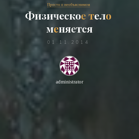
Просто о необъяснимом
Ф
и
з
и
ч
е
с
к
о
е
т
е
л
о
м
е
н
я
е
т
с
я
01.11.2014
administrator