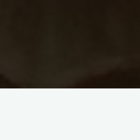
Тема статьи о том, какие изменения произошли в
наших физических телах, и что нас ожидает в
ближайшем будущем, волнует многих…
Обнаружились новые акценты в направленности
воздействия космических излучений на Землю за