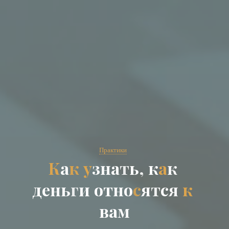
Практики
К
а
к
у
з
н
а
т
ь
,
к
а
к
д
е
н
ь
г
и
о
т
н
о
с
я
т
с
я
к
в
а
м