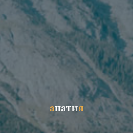
а
п
а
т
и
я