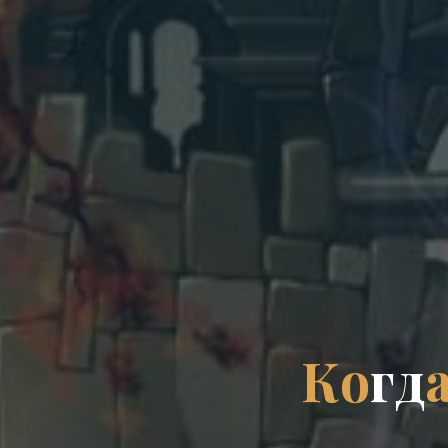
К
о
г
д