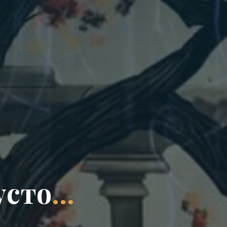
у
с
т
о
…