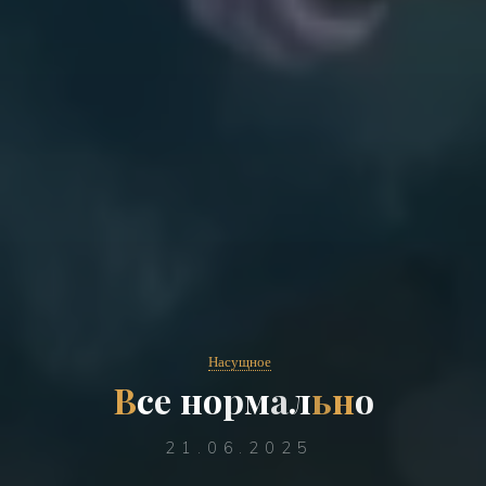
Насущное
В
с
е
н
о
р
м
а
л
ь
н
о
21.06.2025