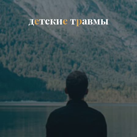
д
е
т
с
к
и
е
т
р
а
в
м
ы