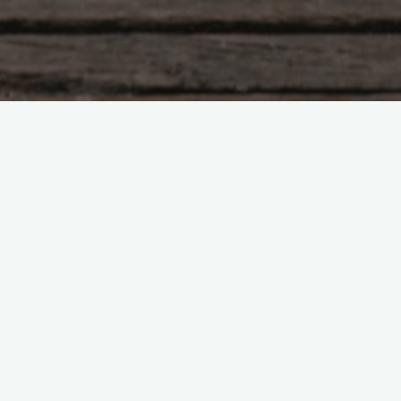
Насущное
Детские травмы и
упущенные возможности
Боголюбова Ольга
04.03.2016