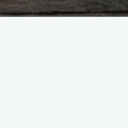
Поиск
е
в
и
Я
з
ВКонтакте
Telegram