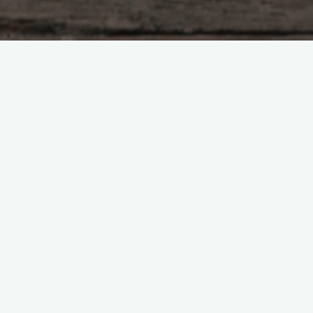
Маргарита Баянова, г.Ангарск
Боголюбова Ольга
25.03.2017
Ольга, здравствуйте. Сразу после сеанса н
написала отзыв. Так как до сих пор пребываю 
состоянии — собирательности 
наблюдательности своих чувств и поведения. 
прошла три сеанса у Кирилюк Ольги. Каждый ра
после каждого …