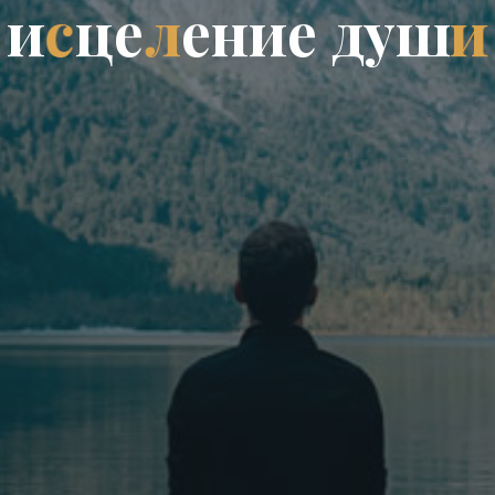
и
с
ц
е
л
е
н
и
е
д
у
ш
и