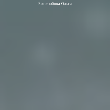
Боголюбова Ольга