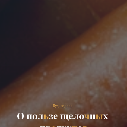
Будь здоров
О
п
о
л
ь
з
е
щ
е
л
о
ч
н
ы
х