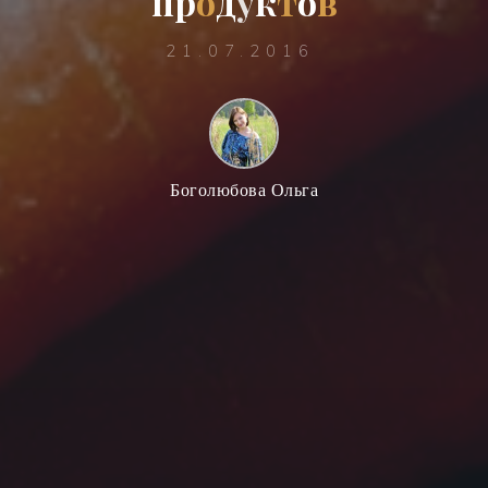
п
р
о
д
у
к
т
о
в
21.07.2016
Боголюбова Ольга