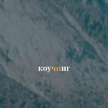
к
о
у
ч
и
н
г