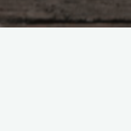
Насущное
Открой все двери!
Боголюбова Ольга
22.10.2018