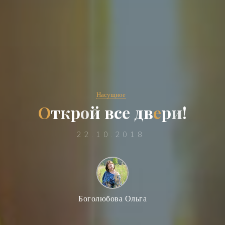
Насущное
О
т
к
р
о
й
в
с
е
д
в
е
р
и
!
22.10.2018
Боголюбова Ольга