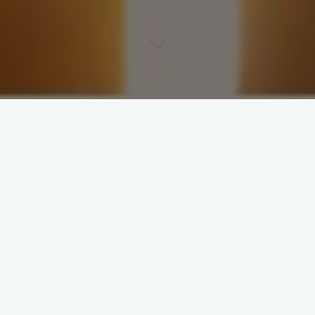
«У меня перекрылись многие потоки, нет энергии,
деньги утекают или их вообще нет, в отношениях
не ладится, со здоровьем не все в порядке. Что
делать?» — частый вопрос на консультации звучит
именно так, все в кучу.
Знаете, Вселенная не перекрывает нам потоки, это
делают сами люди. Закрывается дверь лишь с
нашей стороны, окружающая реальность лишь
способствует нашему выбору и решениям, которые
мы пр
инимаем сами. Мы сами ограничиваем своё