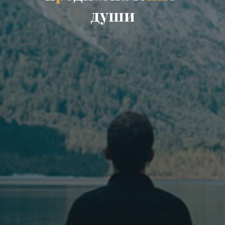
д
у
ш
и