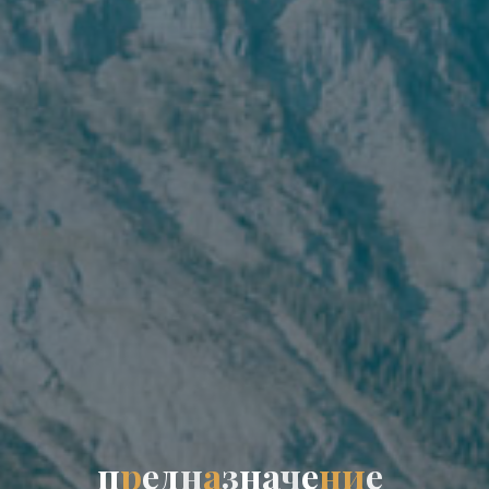
п
р
е
д
н
а
з
н
а
ч
е
н
и
е