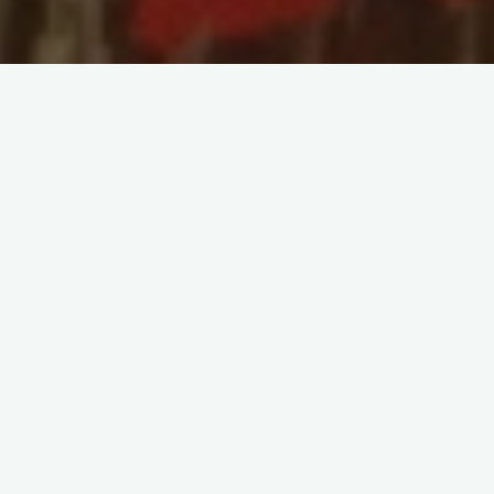
редназначение
души
, хочу рассказать вам об
у меня на консультации и интересовалась этим
зад. Работали с ней несколько раз и она все
артины, занимающейся творчеством.
али полученную информацию, она сказала, что
в руках, тем более уж никогда не рисовала
енно такой она себя видела. Но ей всегда очень
рисованием, даже под новый год заказала Деду
чек под елку.