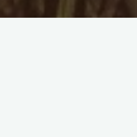
В продолжение статьи про п
одной клиентке, которая была 
вопросом несколько месяцев на
время видела себя, рисующей к
Когда мы после сессии обсужд
никогда не держала кисточки 
картины маслом на холсте, а им
хотелось попробовать заняться 
Морозу соответствующий подаро