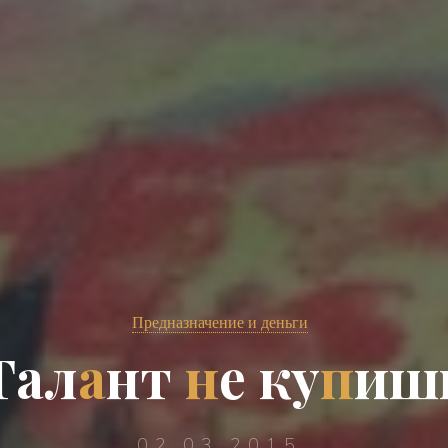
Предназначение и деньги
Т
а
л
а
н
т
н
е
к
у
п
и
ш
02.03.2015