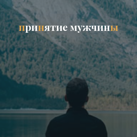
п
р
и
н
я
т
и
е
м
у
ж
ч
и
н
ы