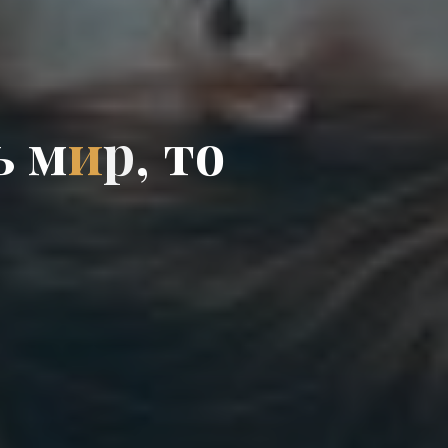
ь
м
и
р
,
т
о