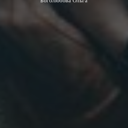
Боголюбова Ольга