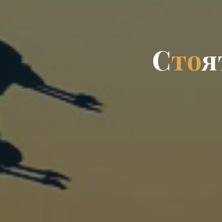
С
т
о
я