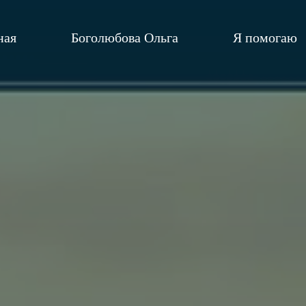
ная
Боголюбова Ольга
Я помогаю