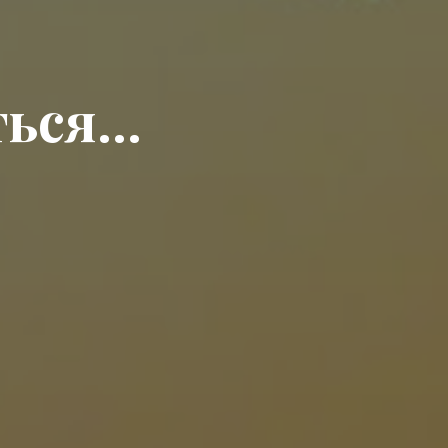
т
ь
с
я
…