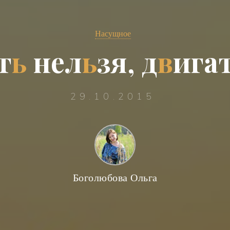
Насущное
т
ь
н
е
л
ь
з
я
,
д
в
и
г
а
29.10.2015
Боголюбова Ольга