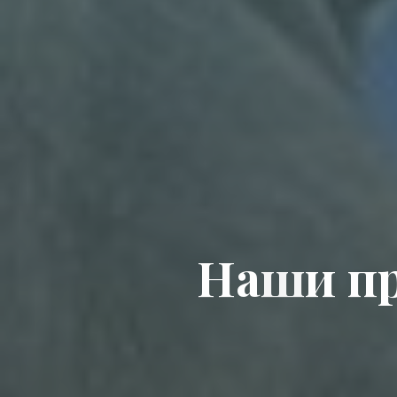
Н
а
ш
и
п