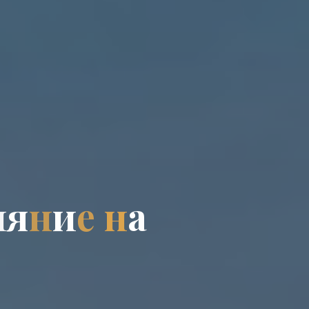
и
я
н
и
е
н
а