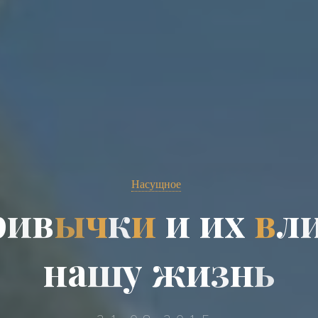
Насущное
р
и
в
ы
ч
к
и
и
и
х
в
л
н
а
ш
у
ж
и
з
н
ь